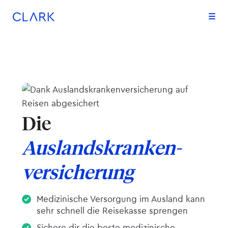
Zum Inhalt springen
Zum Footer springen
Die
Auslandskranken­
versicherung
Medizinische Versorgung im Ausland kann
sehr schnell die Reisekasse sprengen
Sichere dir die beste medizinische